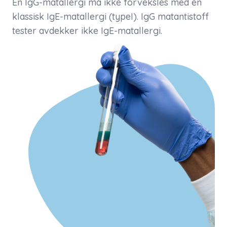
En IgG-matallergi må ikke forveksles med en
klassisk IgE-matallergi (typeI). IgG matantistoff
tester avdekker ikke IgE-matallergi.